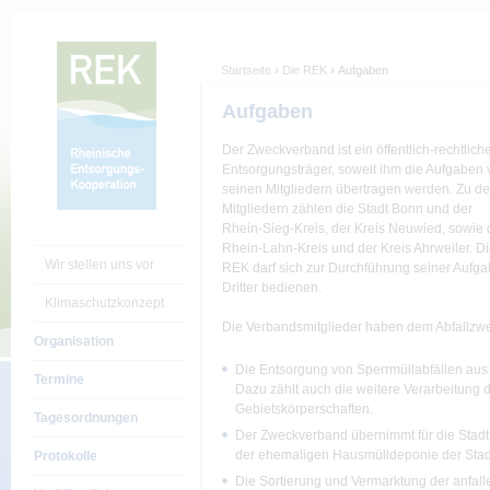
Startseite
›
Die REK
›
Aufgaben
Aufgaben
Die REK
Der Zweckverband ist ein öffentlich-rechtlich
Aufgaben
Entsorgungsträger, soweit ihm die Aufgaben 
Gebiete & Standorte
seinen Mitgliedern übertragen werden. Zu d
Mitgliedern zählen die Stadt Bonn und der
Vorstand
Rhein-Sieg-Kreis, der Kreis Neuwied, sowie 
Rhein-Lahn-Kreis und der Kreis Ahrweiler. D
Wir stellen uns vor
REK darf sich zur Durchführung seiner Aufg
Dritter bedienen.
Klimaschutzkonzept
Die Verbandsmitglieder haben dem Abfallzw
Organisation
Die Entsorgung von Sperrmüllabfällen aus
Termine
Dazu zählt auch die weitere Verarbeitung 
Gebietskörperschaften.
Tagesordnungen
Der Zweckverband übernimmt für die Stad
der ehemaligen Hausmülldeponie der Stad
Protokolle
Die Sortierung und Vermarktung der anfa